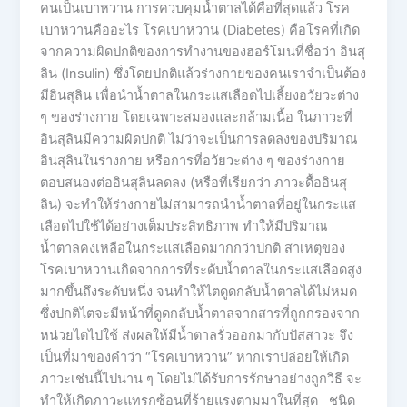
คนเป็นเบาหวาน การควบคุมน้ำตาลได้คือที่สุดแล้ว โรค
เบาหวานคืออะไร โรคเบาหวาน (Diabetes) คือโรคที่เกิด
จากความผิดปกติของการทำงานของฮอร์โมนที่ชื่อว่า อินสุ
ลิน (Insulin) ซึ่งโดยปกติแล้วร่างกายของคนเราจำเป็นต้อง
มีอินสุลิน เพื่อนำน้ำตาลในกระแสเลือดไปเลี้ยงอวัยวะต่าง
ๆ ของร่างกาย โดยเฉพาะสมองและกล้ามเนื้อ ในภาวะที่
อินสุลินมีความผิดปกติ ไม่ว่าจะเป็นการลดลงของปริมาณ
อินสุลินในร่างกาย หรือการที่อวัยวะต่าง ๆ ของร่างกาย
ตอบสนองต่ออินสุลินลดลง (หรือที่เรียกว่า ภาวะดื้ออินสุ
ลิน) จะทำให้ร่างกายไม่สามารถนำน้ำตาลที่อยู่ในกระแส
เลือดไปใช้ได้อย่างเต็มประสิทธิภาพ ทำให้มีปริมาณ
น้ำตาลคงเหลือในกระแสเลือดมากกว่าปกติ สาเหตุของ
โรคเบาหวานเกิดจากการที่ระดับน้ำตาลในกระแสเลือดสูง
มากขึ้นถึงระดับหนึ่ง จนทำให้ไตดูดกลับน้ำตาลได้ไม่หมด
ซึ่งปกติไตจะมีหน้าที่ดูดกลับน้ำตาลจากสารที่ถูกกรองจาก
หน่วยไตไปใช้ ส่งผลให้มีน้ำตาลรั่วออกมากับปัสสาวะ จึง
เป็นที่มาของคำว่า “โรคเบาหวาน” หากเราปล่อยให้เกิด
ภาวะเช่นนี้ไปนาน ๆ โดยไม่ได้รับการรักษาอย่างถูกวิธี จะ
ทำให้เกิดภาวะแทรกซ้อนที่ร้ายแรงตามมาในที่สุด ชนิด