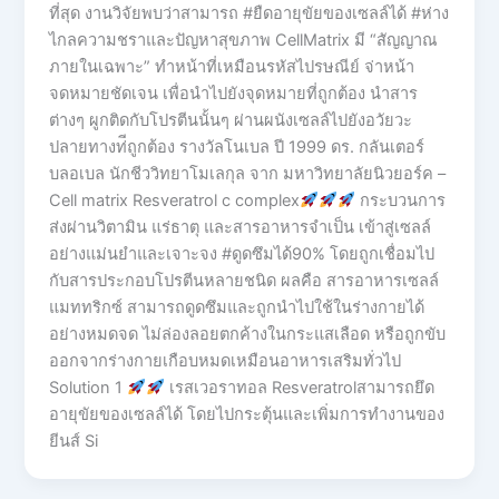
ที่สุด งานวิจัยพบว่าสามารถ #ยืดอายุขัยของเซลล์ได้ #ห่าง
ไกลความชราและปัญหาสุขภาพ CellMatrix มี “สัญญาณ
ภายในเฉพาะ” ทําหน้าที่เหมือนรหัสไปรษณีย์ จ่าหน้า
จดหมายชัดเจน เพื่อนําไปยังจุดหมายที่ถูกต้อง นําสาร
ต่างๆ ผูกติดกับโปรตีนนั้นๆ ผ่านผนังเซลล์ไปยังอวัยวะ
ปลายทางท่ีถูกต้อง รางวัลโนเบล ปี 1999 ดร. กลันเตอร์
บลอเบล นักชีววิทยาโมเลกุล จาก มหาวิทยาลัยนิวยอร์ค –
Cell matrix Resveratrol c complex
กระบวนการ
ส่งผ่านวิตามิน แร่ธาตุ และสารอาหารจำเป็น เข้าสู่เซลล์
อย่างแม่นยำและเจาะจง #ดูดซึมได้90% โดยถูกเชื่อมไป
กับสารประกอบโปรตีนหลายชนิด ผลคือ สารอาหารเซลล์
แมททริกซ์ สามารถดูดซึมและถูกนำไปใช้ในร่างกายได้
อย่างหมดจด ไม่ล่องลอยตกค้างในกระแสเลือด หรือถูกขับ
ออกจากร่างกายเกือบหมดเหมือนอาหารเสริมทั่วไป
Solution 1
เรสเวอราทอล Resveratrolสามารถยึด
อายุขัยของเซลล์ได้ โดยไปกระตุ้นและเพิ่มการทำงานของ
ยีนส์ Si