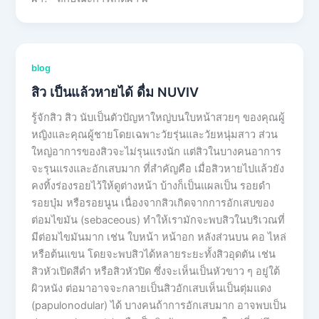
blog
สิว เป็นแล้วหายได้ ดื่ม NUVIV
รู้จักสิว สิว นับเป็นตัวปัญหาใหญ่บนใบหน้าสวยๆ ของคุณผู้
หญิงและคุณผู้ชายโดยเฉพาะวัยรุ่นและวัยหนุ่มสาว ส่วน
ใหญ่อาการของสิวจะไม่รุนแรงนัก แต่สิวในบางคนอาการ
จะรุนแรงและอักเสบมาก ที่สำคัญคือ เมื่อสิวหายไปแล้วยัง
คงทิ้งร่องรอยไว้ให้ดูต่างหน้า บ้างก็เป็นแผลเป็น รอยดำ
รอยบุ๋ม หรือรอยนูน เนื่องจากสิวเกิดจากการอักเสบของ
ต่อมไขมัน (sebaceous) ทำให้เรามักจะพบสิวในบริเวณที่
มีต่อมไขมันมาก เช่น ใบหน้า หน้าอก หลังส่วนบน คอ ไหล่
หรือต้นแขน โดยจะพบสิวได้หลายระยะทั้งสิวอุดตัน เช่น
สิวหัวเปิดสีดำ หรือสิวหัวปิด ซึ่งจะเห็นเป็นหัวขาว ๆ อยู่ใต้
ผิวหนัง ต่อมาอาจจะกลายเป็นสิวอักเสบเห็นเป็นตุ่มแดง
(papulonodular) ได้ บางคนถ้าการอักเสบมาก อาจพบเป็น