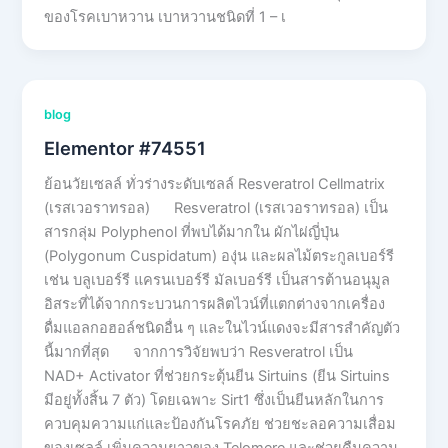
ของโรคเบาหวาน เบาหวานชนิดที่ 1 – เ
blog
Elementor #74551
ย้อนวัยเซลล์ ทั่วร่างระดับเซลล์ Resveratrol Cellmatrix
(เรสเวอราทรอล) Resveratrol (เรสเวอราทรอล) เป็น
สารกลุ่ม Polyphenol ที่พบได้มากใน ผักไผ่ญี่ปุ่น
(Polygonum Cuspidatum) องุ่น และผลไม้ตระกูลเบอร์รี
เช่น บลูเบอร์รี แครนเบอร์รี มัลเบอร์รี เป็นสารต้านอนุมูล
อิสระที่ได้จากกระบวนการผลิตไวน์ที่แตกต่างจากเครื่อง
ดื่มแอลกอฮอล์ชนิดอื่น ๆ และในไวน์แดงจะมีสารสำคัญตัว
นี้มากที่สุด จากการวิจัยพบว่า Resveratrol เป็น
NAD+ Activator ที่ช่วยกระตุ้นยีน Sirtuins (ยีน Sirtuins
มีอยู่ทั้งสิ้น 7 ตัว) โดยเฉพาะ Sirt1 ซึ่งเป็นยีนหลักในการ
ควบคุมความแก่และป้องกันโรคภัย ช่วยชะลอความเสื่อม