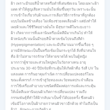
ฝ้า เพราะมีรอยสีน้ำตาลหรือดำที่เด่นชัดเจน โดยเฉพาะฝ้า
แดด ทำให้สูญเสียความมั่นใจเพิ่มขึ้นทุกวัน เพราะฉะนั้น
การเข้าใจเกี่ยวกับฝ้าและการเลือกวิธีการรักษาที่ถูกต้อง
แบบไม่มีผลข้างเคียง ไม่เพียงช่วยลดเลือนฝ้า แต่ยังทำให้
เผยผิวและใช้ชีวิตอย่างมั่นใจ มีสุขภาพดีในระยะยาว
ฝ้า เกิดจากการที่เมลานินหรือเม็ดสีมีมากเกินไป ทำให้
ผิวหนังบริเวณนั้นมีรอยสีน้ำตาลเข้มไปจนถึงสีดำ
(Hyperpigmentation) และจะมีปริมาณมากขึ้นเรื่อย ๆ
อาจมีลักษณะเป็นปื้นหรือเข้มเป็นกระจุกได้ สิ่งที่น่าสนใจ
คือ ฝ้าไม่สามารถรักษาให้หายขาดได้ พบในผู้หญิง
มากกว่าผู้ชายและส่วนใหญ่พบในวัยกลางคน อายุ
ประมาณ 30-40 ปีปัจจัยที่กระตุ้นให้เกิดฝ้าคือ รังสี UV ใน
แสงแดด การกินยาคุมกำเนิด การเปลี่ยนแปลงฮอร์โมน
ขณะตั้งครรภ์ การเข้าสู่วัยทองและวัยหมดประจำเดือน
การใช้เครื่องสำอางบางชนิดที่มีผลต่อการแพ้และกระตุ้น
ให้เม็ดสีเมลานินบนผิวเกิดการเปลี่ยนแปลง รวมถึง
กรรมพันธุ์ที่ทำให้ฝ้ากลับมาเป็นซ้ำได้บ่อยครั้ง ซึ่งคนผิว
เข้มมีโอกาสเป็นฝ้าง่ายกว่าคนผิวขาวอีกด้วย ทำไมถึงเป็น
ฝ้า? ลักษณะการเกิดฝ้า ฝ