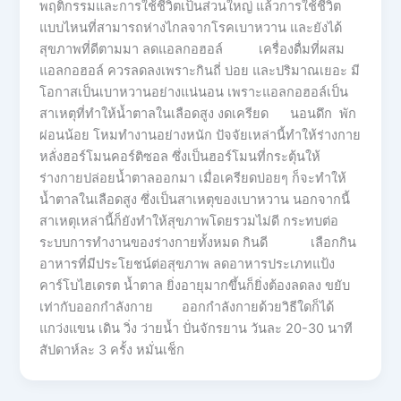
พฤติกรรมและการใช้ชีวิตเป็นส่วนใหญ่ แล้วการใช้ชีวิต
แบบไหนที่สามารถห่างไกลจากโรคเบาหวาน และยังได้
สุขภาพที่ดีตามมา ลดแอลกอฮอล์ เครื่องดื่มที่ผสม
แอลกอฮอล์ ควรลดลงเพราะกินถี่ บ่อย และปริมาณเยอะ มี
โอกาสเป็นเบาหวานอย่างแน่นอน เพราะแอลกอฮอล์เป็น
สาเหตุที่ทำให้น้ำตาลในเลือดสูง งดเครียด นอนดึก พัก
ผ่อนน้อย โหมทำงานอย่างหนัก ปัจจัยเหล่านี้ทำให้ร่างกาย
หลั่งฮอร์โมนคอร์ติซอล ซึ่งเป็นฮอร์โมนที่กระตุ้นให้
ร่างกายปล่อยน้ำตาลออกมา เมื่อเครียดบ่อยๆ ก็จะทำให้
น้ำตาลในเลือดสูง ซึ่งเป็นสาเหตุของเบาหวาน นอกจากนี้
สาเหตุเหล่านี้ก็ยังทำให้สุขภาพโดยรวมไม่ดี กระทบต่อ
ระบบการทำงานของร่างกายทั้งหมด กินดี เลือกกิน
อาหารที่มีประโยชน์ต่อสุขภาพ ลดอาหารประเภทแป้ง
คาร์โบไฮเดรต น้ำตาล ยิ่งอายุมากขึ้นก็ยิ่งต้องลดลง ขยับ
เท่ากับออกกำลังกาย ออกกำลังกายด้วยวิธีใดก็ได้
แกว่งแขน เดิน วิ่ง ว่ายน้ำ ปั่นจักรยาน วันละ 20-30 นาที
สัปดาห์ละ 3 ครั้ง หมั่นเช็ก