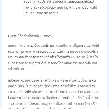
สมองและเส้นประสาทบริเวณที่ขาดเลือดลดลงหรือไม่
ทำงาน ส่งผลให้เกิดอัมพฤกษ์ อัมพาต ปากเบี้ยว พูดไม่
ชัด หรือมีอาการชาครึ่งซีก
จะทราบได้อย่างไรว่าเป็นเบาหวาน
นอกจากภาวะแทรกซ้อนจากโรคเบาหวานมีอาการที่รุนแรง และก่อให้
เกิดภาวะทุพพลภาพ หรือเสียชีวิตได้ แต่หากเราทราบสาเหตุของโรค
เบาหวานและทำการตรวจวินิจฉัยโรคได้ตั้งแต่ระยะแรก และผู้ป่วยได้
รับการรักษาอย่างถูกวิธี ก็สามารถลดโอกาสเกิดภาวะแทรกซ้อนดัง
กล่าวได้มาก
ผู้ป่วยเบาหวานจะมีอาการแสดงที่หลากหลาย ตั้งแต่ไม่มีอาการผิด
ปกติอะไรเลย ไปจนถึงภาวะช็อกน้ำตาล อย่างไรก็ตาม อาการที่เรา
สามารถสังเกตได้ เช่น เหนื่อยง่ายกว่าปกติ ปัสสาวะบ่อย หิวน้ำบ่อย
โดยเฉพาะปัสสาวะตอนกลางคืน ซึ่งอาจมากเกิน 3 ครั้ง/คืน น้ำหนัก
ลดฮวบฮาบโดยไม่ทราบสาเหตุ ปลายมือปลายเท้าชา แสบร้อน หรือ