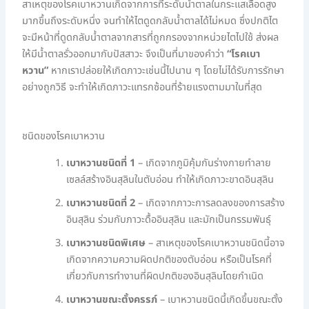
สาเหตุของโรคเบาหวานเกิดจากการที่ระดับน้ำตาลในกระแสเลือดสูง
มากขึ้นถึงระดับหนึ่ง จนทำให้ไตดูดกลับน้ำตาลได้ไม่หมด ซึ่งปกติไต
จะมีหน้าที่ดูดกลับน้ำตาลจากสารที่ถูกกรองจากหน่วยไตไปใช้ ส่งผล
ให้มีน้ำตาลรั่วออกมากับปัสสาวะ จึงเป็นที่มาของคำว่า
“โรคเบา
หวาน”
หากเราปล่อยให้เกิดภาวะเช่นนี้ไปนาน ๆ โดยไม่ได้รับการรักษา
อย่างถูกวิธี จะทำให้เกิดภาวะแทรกซ้อนที่ร้ายแรงตามมาในที่สุด
ชนิดของโรคเบาหวาน
เบาหวานชนิดที่
1
– เกิดจากภูมิคุ้มกันร่างกายทำลาย
เซลล์สร้างอินสุลินในตับอ่อน ทำให้เกิดภาวะขาดอินสุลิน
เบาหวานชนิดที่
2
– เกิดจากภาวะการลดลงของการสร้าง
อินสุลิน ร่วมกับภาวะดื้ออินสุลิน และมักเป็นกรรมพันธุ์
เบาหวานชนิดพิเศษ
– สาเหตุของโรคเบาหวานชนิดนี้อาจ
เกิดจากความความผิดปกติของตับอ่อน หรือเป็นโรคที่
เกี่ยวกับการทำงานที่ผิดปกติของอินสุลินโดยกำเนิด
เบาหวานขณะตั้งครรภ์
– เบาหวานชนิดนี้เกิดขึ้นขณะตั้ง