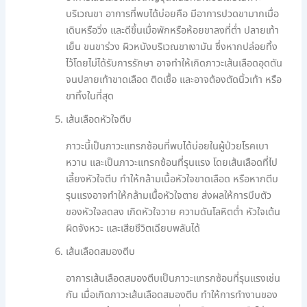
บริเวณขา อาการที่พบได้บ่อยคือ มีอาการปวดขามากเมื่อ
เดินหรือวิ่ง และดีขึ้นเมื่อพักหรือห้อยขาลงที่ต่ำ ปลายเท้า
เย็น ขนขาร่วง ผิวหนังบริเวณขาเงามัน ซึ่งหากปล่อยทิ้ง
ไว้โดยไม่ได้รับการรักษา อาจทำให้เกิดภาวะเส้นเลือดอุดตัน
จนปลายเท้าขาดเลือด ติดเชื้อ และอาจต้องตัดนิ้วเท้า หรือ
ขาทิ้งในที่สุด
เส้นเลือดหัวใจตีบ
ภาวะนี้เป็นภาวะแทรกซ้อนที่พบได้บ่อยในผู้ป่วยโรคเบา
หวาน และเป็นภาวะแทรกซ้อนที่รุนแรง โดยเส้นเลือดที่ไป
เลี้ยงหัวใจตีบ ทำให้กล้ามเนื้อหัวใจขาดเลือด หรือหากตีบ
รุนแรงอาจทำให้กล้ามเนื้อหัวใจตาย ส่งผลให้การบีบตัว
ของหัวใจลดลง เกิดหัวใจวาย ความดันโลหิตต่ำ หัวใจเต้น
ผิดจังหวะ และเสียชีวิตเฉียบพลันได้
เส้นเลือดสมองตีบ
อาการเส้นเลือดสมองตีบเป็นภาวะแทรกซ้อนที่รุนแรงเช่น
กัน เมื่อเกิดภาวะเส้นเลือดสมองตีบ ทำให้การทำงานของ