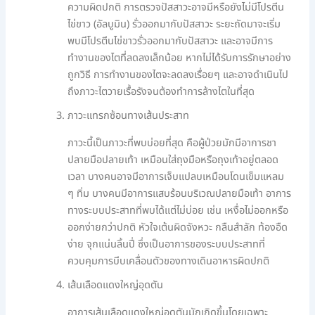
ความผิดปกติ การตรวจปัสสาวะอาจมีหรือยังไม่มีโปรตีน
ไข่ขาว (อัลบูมิน) รั่วออกมากับปัสสาวะ ระยะถัดมาจะเริ่ม
พบมีโปรตีนไข่ขาวรั่วออกมากับปัสสาวะ และอาจมีการ
ทำงานของไตที่ลดลงเล็กน้อย หากไม่ได้รับการรักษาอย่าง
ถูกวิธี การทำงานของไตจะลดลงเรื่อยๆ และอาจดำเนินไป
ถึงภาวะไตวายเรื้อรังจนต้องทำการล้างไตในที่สุด
ภาวะแทรกซ้อนทางเส้นประสาท
ภาวะนี้เป็นภาวะที่พบบ่อยที่สุด คือผู้ป่วยมักมีอาการชา
ปลายมือปลายเท้า เหมือนใส่ถุงมือหรือถุงเท้าอยู่ตลอด
เวลา บางคนอาจมีอาการเจ็บแปลบเหมือนโดนเข็มแหลม
ๆ ทิ่ม บางคนมีอาการแสบร้อนบริเวณปลายมือเท้า อาการ
ทางระบบประสาทที่พบได้แต่ไม่บ่อย เช่น เหงื่อไม่ออกหรือ
ออกง่ายกว่าปกติ หัวใจเต้นผิดจังหวะ กลืนสำลัก ท้องอืด
ง่าย จุกแน่นลิ้นปี่ ซึ่งเป็นอาการของระบบประสาทที่
ควบคุมการบีบเคลื่อนตัวของทางเดินอาหารผิดปกติ
เส้นเลือดแดงใหญ่อุดตัน
อาการเส้นเลือดแดงใหญ่อุดตันมักเกิดขึ้นโดยเฉพาะ