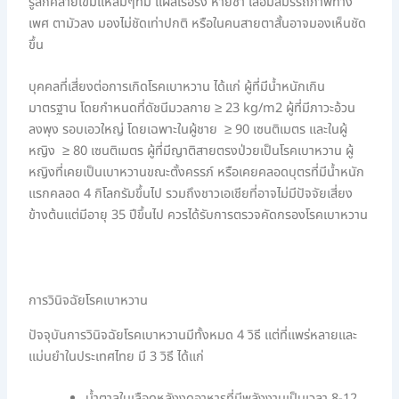
รู้สึกคล้ายเข็มแหลมๆทิ่ม แผลเรื้อรัง หายช้า เสื่อมสมรรถภาพทาง
เพศ ตามัวลง มองไม่ชัดเท่าปกติ หรือในคนสายตาสั้นอาจมองเห็นชัด
ขึ้น
บุคคลที่เสี่ยงต่อการเกิดโรคเบาหวาน ได้แก่ ผู้ที่มีน้ำหนักเกิน
มาตรฐาน โดยกำหนดที่ดัชนีมวลกาย ≥ 23 kg/m2 ผู้ที่มีภาวะอ้วน
ลงพุง รอบเอวใหญ่ โดยเฉพาะในผู้ชาย ≥ 90 เซนติเมตร และในผู้
หญิง ≥ 80 เซนติเมตร ผู้ที่มีญาติสายตรงป่วยเป็นโรคเบาหวาน ผู้
หญิงที่เคยเป็นเบาหวานขณะตั้งครรภ์ หรือเคยคลอดบุตรที่มีน้ำหนัก
แรกคลอด 4 กิโลกรัมขึ้นไป รวมถึงชาวเอเชียที่อาจไม่มีปัจจัยเสี่ยง
ข้างต้นแต่มีอายุ 35 ปีขึ้นไป ควรได้รับการตรวจคัดกรองโรคเบาหวาน
การวินิจฉัยโรคเบาหวาน
ปัจจุบันการวินิจฉัยโรคเบาหวานมีทั้งหมด 4 วิธี แต่ที่แพร่หลายและ
แม่นยำในประเทศไทย มี 3 วิธี ได้แก่
น้ำตาลในเลือดหลังงดอาหารที่มีพลังงานเป็นเวลา 8-12